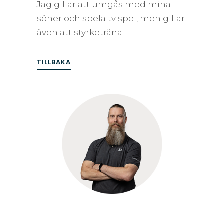
Jag gillar att umgås med mina
söner och spela tv spel, men gillar
även att styrketräna.
TILLBAKA