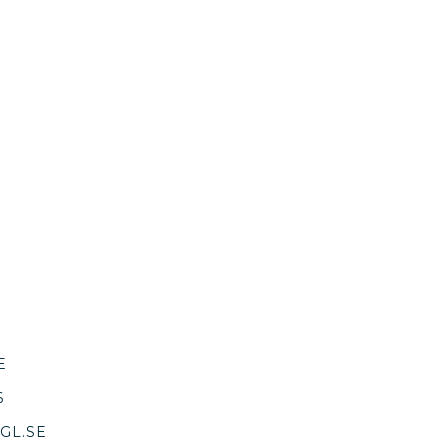
E
6
GL.SE