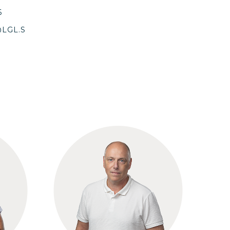
6
LGL.S