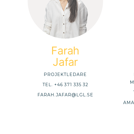
Farah
Jafar
PROJEKTLEDARE
M
TEL.
+46 371 335 32
FARAH.JAFAR@LGL.SE
AMA