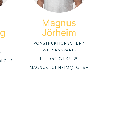
Magnus
g
Jörheim
KONSTRUKTIONSCHEF /
SVETSANSVARIG
6
TEL.
+46 371 335 29
LGL.S
MAGNUS.JORHEIM@LGL.SE