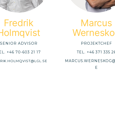
Fredrik
Marcus
Holmqvist
Wernesko
SENIOR ADVISOR
PROJEKTCHEF
EL.
+46 70-603 21 17
TEL.
+46 371 335 2
MARCUS.WERNESKOG@
RIK.HOLMQVIST@LGL.SE
E