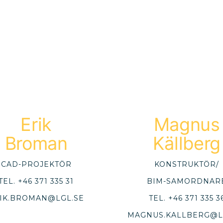
Erik
Magnus
Broman
Källberg
CAD-PROJEKTÖR
KONSTRUKTÖR/
TEL.
+46 371 335 31
BIM-SAMORDNAR
IK.BROMAN@LGL.SE
TEL.
+46 371 335 3
MAGNUS.KALLBERG@L