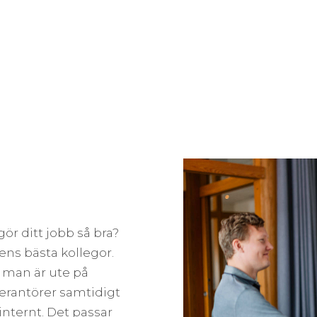
ör ditt jobb så bra?
dens bästa kollegor.
– man är ute på
verantörer samtidigt
nternt. Det passar