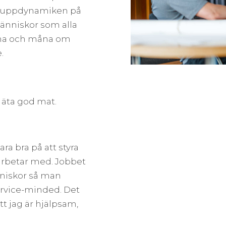
. Gruppdynamiken på
människor som alla
mma och måna om
.
 äta god mat.
ra bra på att styra
rbetar med. Jobbet
niskor så man
service-minded. Det
tt jag är hjälpsam,